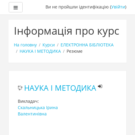
Бокова панель
Ви не пройшли ідентифікацію (
Увійти
)
Перейти
до
Інформація про курс
головного
вмісту
На головну
Курси
ЕЛЕКТРОННА БІБЛІОТЕКА
НАУКА І МЕТОДИКА
Резюме
НАУКА І МЕТОДИКА
Викладач:
Скальницька Ірина
Валентинівна