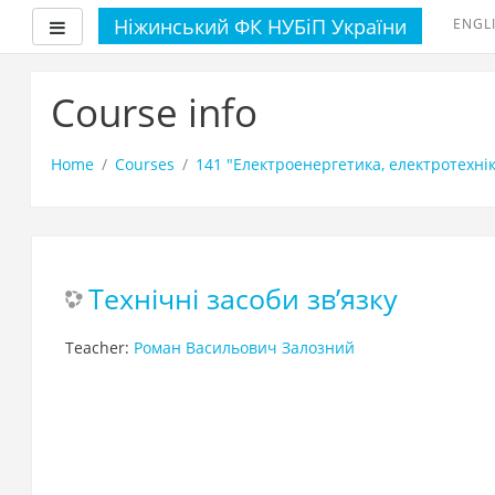
Ніжинський ФК НУБіП України
ENGLI
Side panel
Skip
to
Course info
main
content
Home
Courses
141 "Електроенергетика, електротехнік
Технічні засоби зв’язку
Teacher:
Роман Васильович Залозний