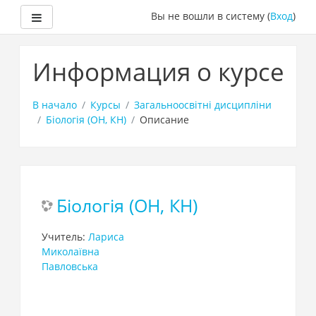
Боковая панель
Вы не вошли в систему (
Вход
)
Перейти
к
Информация о курсе
основному
содержанию
В начало
Курсы
Загальноосвітні дисципліни
Біологія (ОН, КН)
Описание
Біологія (ОН, КН)
Учитель:
Лариса
Миколаївна
Павловська