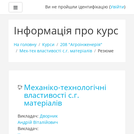
Бокова панель
Ви не пройшли ідентифікацію (
Увійти
)
Перейти
до
Інформація про курс
головного
вмісту
На головну
Курси
208 "Агроінженерія"
Мех-тех властивості с.г. матеріалів
Резюме
Механіко-технологічні
властивості с.г.
матеріалів
Викладач:
Дворник
Андрій Віталійович
Викладач: