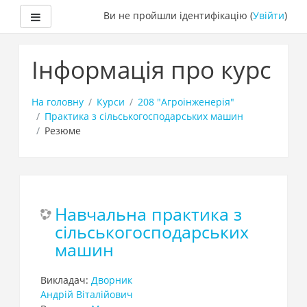
Бокова панель
Ви не пройшли ідентифікацію (
Увійти
)
Перейти
до
Інформація про курс
головного
вмісту
На головну
Курси
208 "Агроінженерія"
Практика з сільськогосподарських машин
Резюме
Навчальна практика з
сільськогосподарських
машин
Викладач:
Дворник
Андрій Віталійович