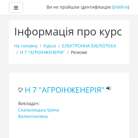
Бокова панель
Ви не пройшли ідентифікацію (
Увійти
)
Перейти
до
Інформація про курс
головного
вмісту
На головну
Курси
ЕЛЕКТРОННА БІБЛІОТЕКА
H 7 "АГРОІНЖЕНЕРІЯ"
Резюме
H 7 "АГРОІНЖЕНЕРІЯ"
Викладач:
Скальницька Ірина
Валентинівна