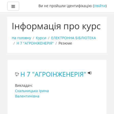
Бокова панель
Ви не пройшли ідентифікацію (
Увійти
)
Перейти
до
Інформація про курс
головного
вмісту
На головну
Курси
ЕЛЕКТРОННА БІБЛІОТЕКА
H 7 "АГРОІНЖЕНЕРІЯ"
Резюме
H 7 "АГРОІНЖЕНЕРІЯ"
Викладач:
Скальницька Ірина
Валентинівна