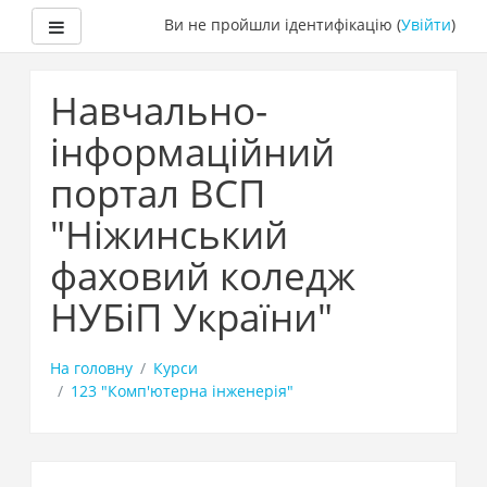
Бокова панель
Ви не пройшли ідентифікацію (
Увійти
)
Перейти
до
Навчально-
головного
вмісту
інформаційний
портал ВСП
"Ніжинський
фаховий коледж
НУБіП України"
На головну
Курси
123 "Комп'ютерна інженерія"